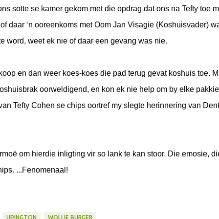
ons sotte se kamer gekom met die opdrag dat ons na Tefty toe m
e of daar ‘n ooreenkoms met Oom Jan Visagie (Koshuisvader) w
e word, weet ek nie of daar een gevang was nie.
ekoop en dan weer koes-koes die pad terug gevat koshuis toe. M
koshuisbrak oorweldigend, en kon ek nie help om by elke pakkie
 van Tefty Cohen se chips oortref my slegte herinnering van Den
moë om hierdie inligting vir so lank te kan stoor. Die emosie, di
hips. ...Fenomenaal!
UPINGTON
WOLLIE BURGER