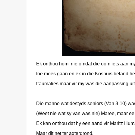
Ek onthou hom, nie omdat die oom iets aan my 
toe moes gaan en ek in die Koshuis beland he
traumaties maar vir my was die aanpassing uit
Die manne wat destyds seniors (Van 8-10) wa
(Weet nie wat sy van was nie) Maree, maar e
Ek kan onthou dat hy een aand vir Maritz Human
Maar dit net ter agtergrond.