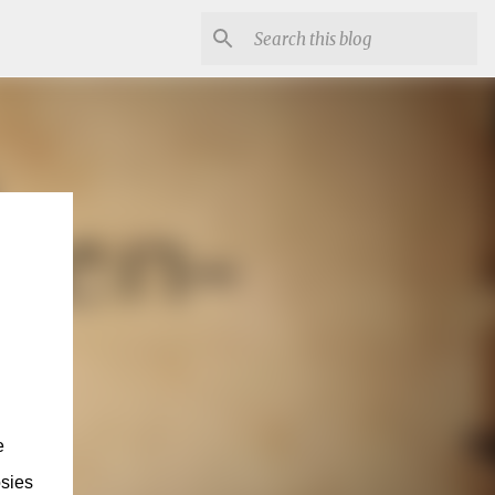
e
osies