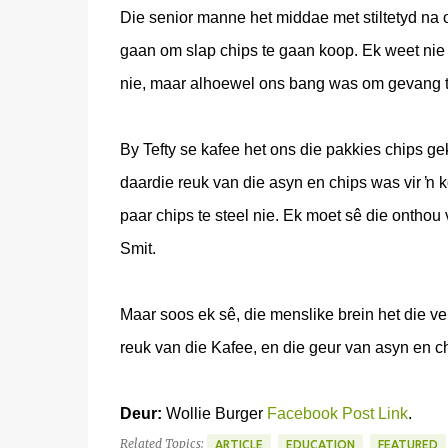
Die senior manne het middae met stiltetyd na 
gaan om slap chips te gaan koop. Ek weet ni
nie, maar alhoewel ons bang was om gevang t
By Tefty se kafee het ons die pakkies chips g
daardie reuk van die asyn en chips was vir ŉ 
paar chips te steel nie. Ek moet sê die onthou
Smit.
Maar soos ek sê, die menslike brein het die ver
reuk van die Kafee, en die geur van asyn en c
Deur:
Wollie Burger
Facebook Post Link
.
Related Topics:
ARTICLE
EDUCATION
FEATURED