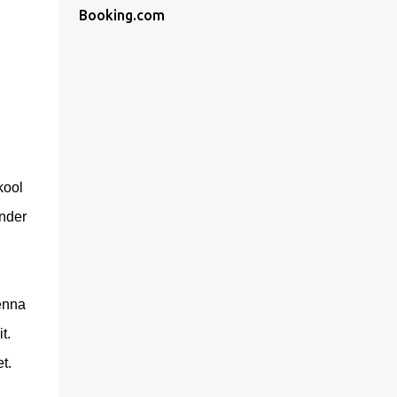
Booking.com
kool
inder
enna
t.
t.