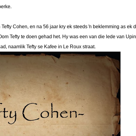
perke.
Tefty Cohen, en na 56 jaar kry ek steeds ŉ beklemming as ek d
 Oom Tefty te doen gehad het. Hy was een van die lede van Upi
, naamlik Tefty se Kafee in Le Roux straat.