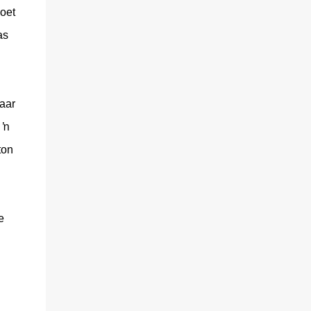
oet
as
aar
 ŉ
ton
e