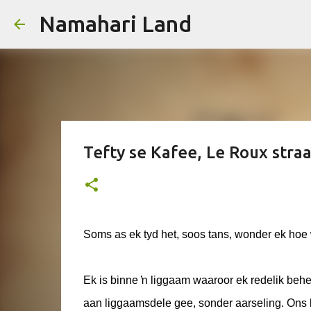
Namahari Land
Tefty se Kafee, Le Roux stra
Soms as ek tyd het, soos tans, wonder ek hoe
Ek is binne ŉ liggaam waaroor ek redelik behe
aan liggaamsdele gee, sonder aarseling. Ons k