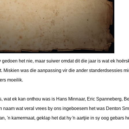
gedoen het nie, maar suiwer omdat dit die jaar is wat ek hoërs
t. Miskien was die aanpassing vir die ander standerdsessies m
ers moeilik.
s, wat ek kan onthou was is Hans Minnaar, Eric Spanneberg, B
en naam wat veral vrees by ons ingeboesem het was Denton Smi
, 'n kamermaat, geklap het dat hy ŉ aartjie in sy oog gebars he