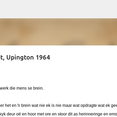
Skip to main content
at, Upington 1964
 werk die mens se brein.
er het en ŉ brein wat nie ek is nie maar wat opdragte wat ek ge
yk deur oë en hoor met ore en stoor dit as herinneringe en em